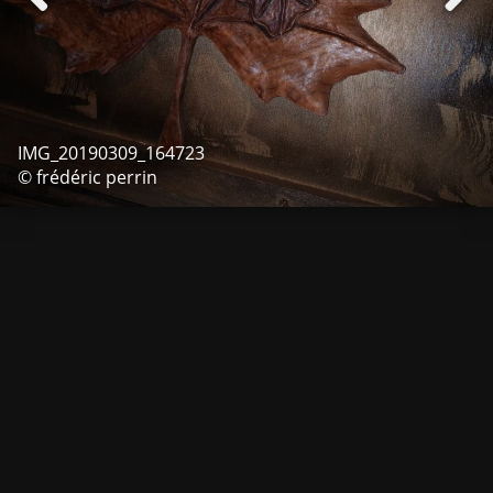
IMG_20190309_164723
© frédéric perrin