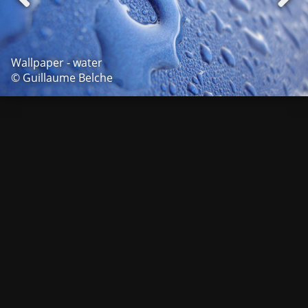
Wallpaper - water
© Guillaume Belche