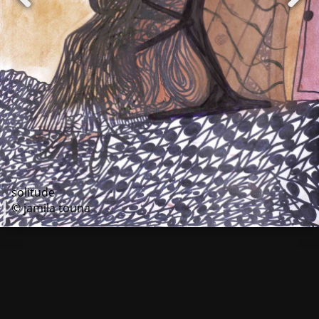
solitude
© jamila touna