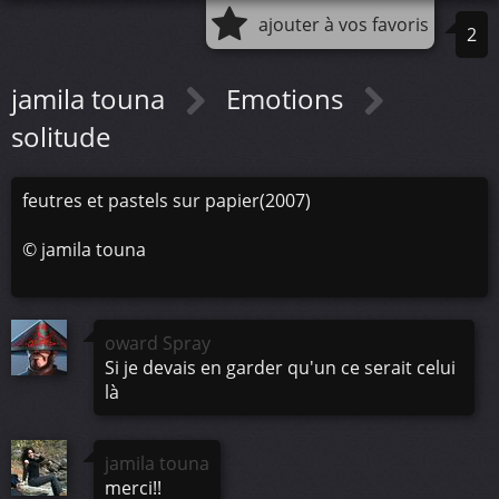
ajouter à vos favoris
2
jamila touna
Emotions
solitude
feutres et pastels sur papier(2007)
©
jamila touna
oward Spray
Si je devais en garder qu'un ce serait celui
là
jamila touna
merci!!