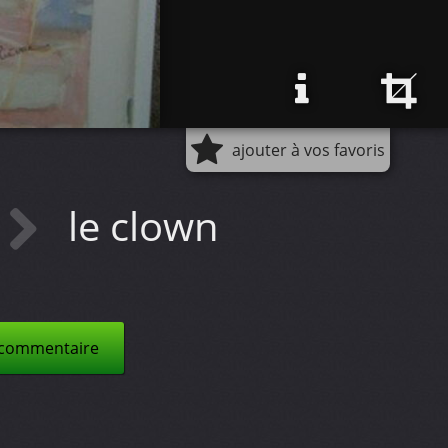
ajouter à vos favoris
le clown
 commentaire