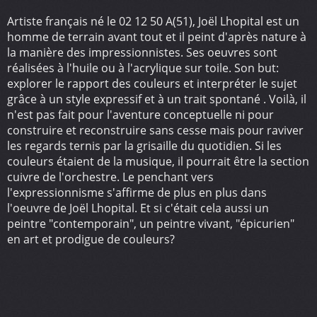
Artiste français né le 02 12 50 A(51), Joël Lhopital est un
homme de terrain avant tout et il peint d'après nature à
la manière des impressionnistes. Ses oeuvres sont
réalisées à l'huile ou à l'acrylique sur toile. Son but:
explorer le rapport des couleurs et interpréter le sujet
grâce à un style expressif et à un trait spontané . Voilà, il
n'est pas fait pour l'aventure conceptuelle ni pour
construire et reconstruire sans cesse mais pour raviver
les regards ternis par la grisaille du quotidien. Si les
couleurs étaient de la musique, il pourrait être la section
cuivre de l'orchestre. Le penchant vers
l'expressionnisme s'affirme de plus en plus dans
l'oeuvre de Joël Lhopital. Et si c'était cela aussi un
peintre "contemporain", un peintre vivant, "épicurien"
en art et prodigue de couleurs?
Une partie de ses toiles étant exportées aux Etats Unis,
ces derniers temps, il travaille beaucoup sur grands
formats ou ceux-ci sont particulièrement appréciés.