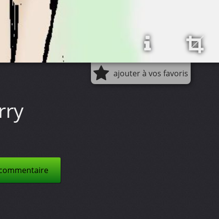
ajouter à vos favoris
rry
 commentaire