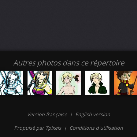
Autres photos dans ce répertoire
Version française
|
English version
Propulsé par 7pixels
|
Conditions d'utilisation