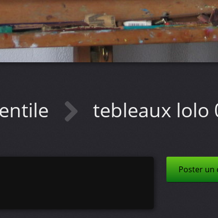
entile
tebleaux lolo
Poster un