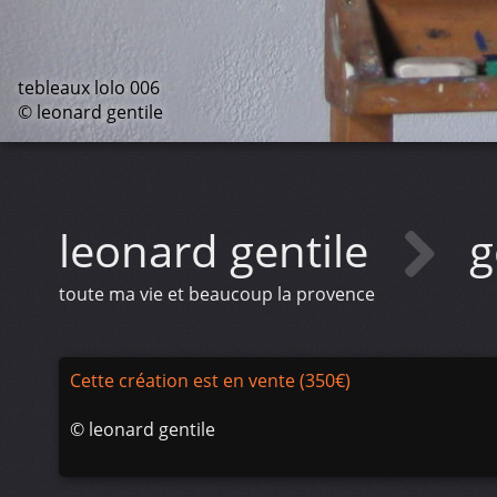
tebleaux lolo 006
© leonard gentile
leonard gentile
g
toute ma vie et beaucoup la provence
Cette création est en vente (350€)
©
leonard gentile