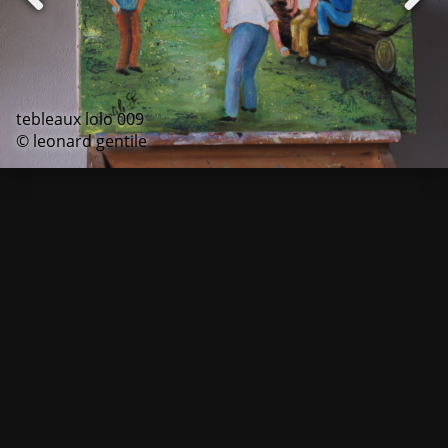
tebleaux lolo 009
© leonard gentile