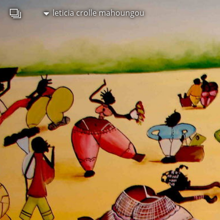
leticia crolle mahoungou