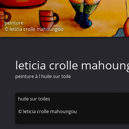
peinture
© leticia crolle mahoungou
leticia crolle mahou
peinture à l huile sur toile
huile sur toiles
©
leticia crolle mahoungou