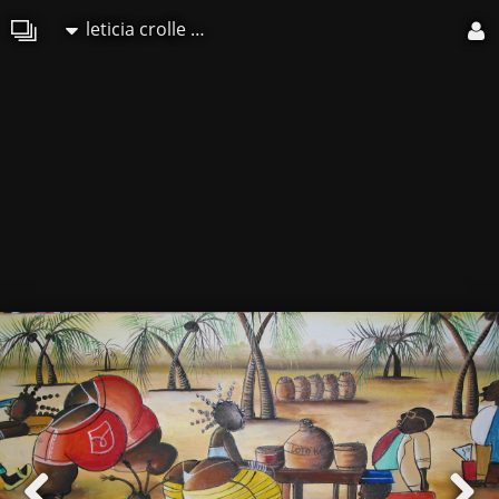
leticia crolle mahoungou