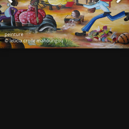
peinture
© leticia crolle mahoungou