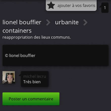
ajouter à vos favoris
1
lionel bouffier
urbanite
containers
reappropriation des lieux communs.
©
lionel bouffier
michel lecru
Trés bien
Poster un commentaire