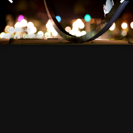
urbanite46
© lionel bouffier