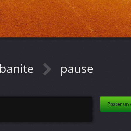
banite
pause
Poster un