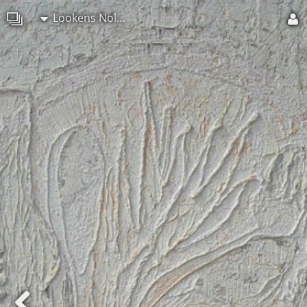
Lookens Nolseko