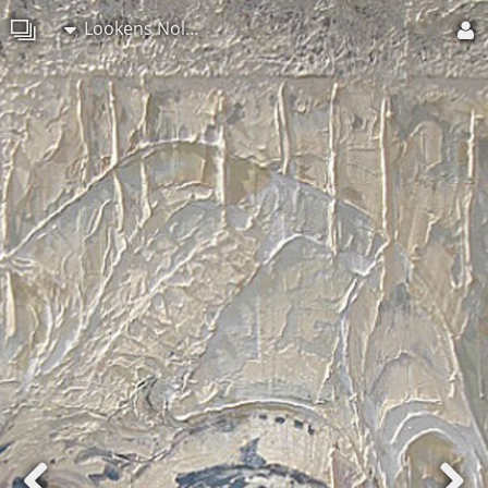
Lookens Nolseko