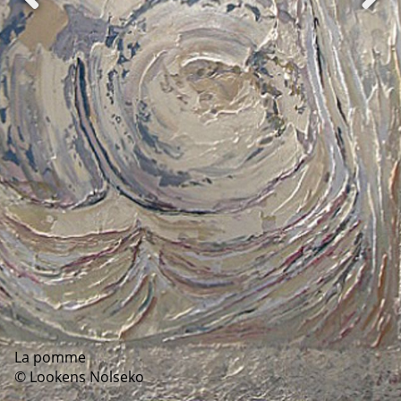
La pomme
© Lookens Nolseko