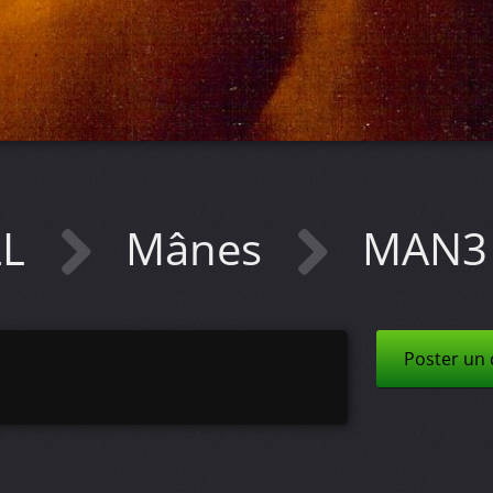
LL
Mânes
MAN3
Poster un