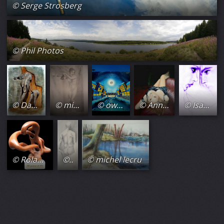
© Serge Strosberg
© Phil Photos
© Danielle Bellefroid
© michel lecru
© oward Spray
© Annabelle Kozak
© Isabelle Paradis
© Roland Gagneux
© michel lecru
© michel lecru