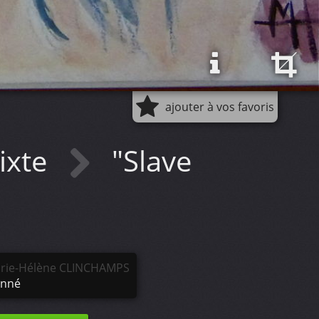
ajouter à vos favoris
ixte
"Slave
rie-Hélène CLINCHAMPS
nné