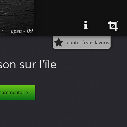
ajouter à vos favoris
on sur l'ïle
 commentaire