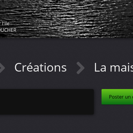
l'ïle
OUCHER
Créations
La mais
Poster un