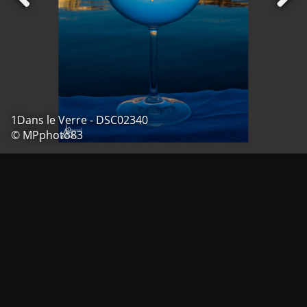
1Dans le Verre - DSC02340
© MPphoto83