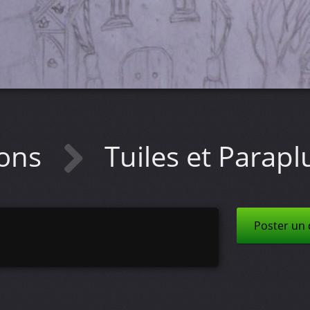
ions
Tuiles et Parapl
Poster un