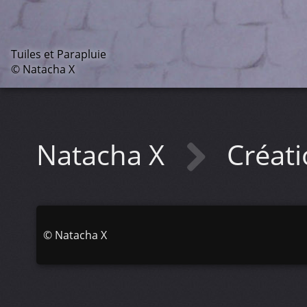
Tuiles et Parapluie
© Natacha X
Natacha X
Créat
©
Natacha X