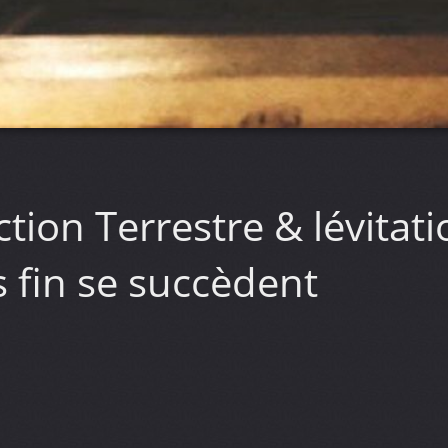
ction Terrestre & lévita
s fin se succèdent