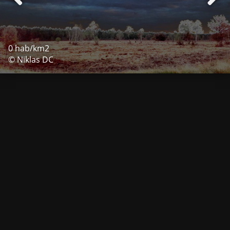
0 hab/km2
© Niklas DC