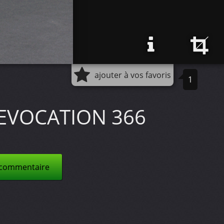
ajouter à vos favoris
1
EVOCATION 366
 commentaire