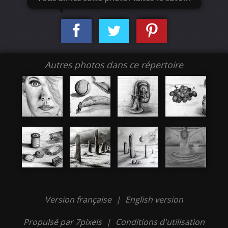
Autres photos dans ce répertoire
Version française
|
English version
Propulsé par 7pixels
|
Conditions d'utilisation