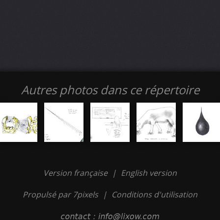
Autres photos dans ce répertoire
Version française
|
English version
Propulsé par 7pixels
|
Conditions d'utilisation