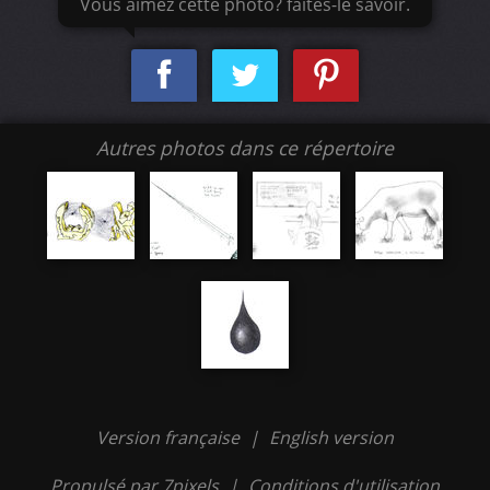
Vous aimez cette photo? faites-le savoir.
Autres photos dans ce répertoire
Version française
|
English version
Propulsé par 7pixels
|
Conditions d'utilisation