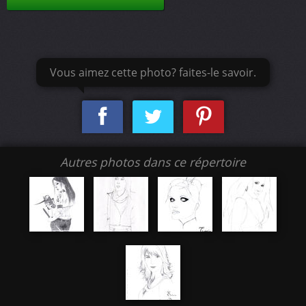
Vous aimez cette photo? faites-le savoir.
Autres photos dans ce répertoire