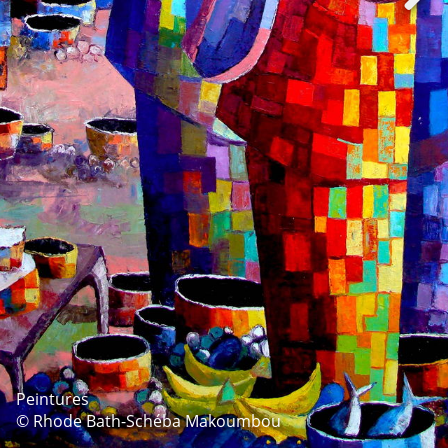
Peintures
© Rhode Bath-Schéba Makoumbou