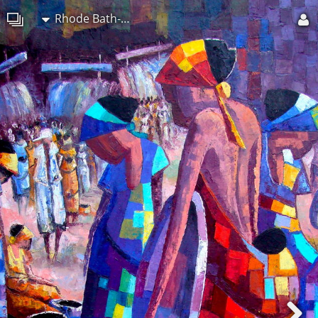
Rhode Bath-Schéba Makoumbou