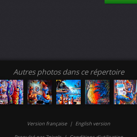
Autres photos dans ce répertoire
Version française
|
English version
Propulsé par 7pixels
|
Conditions d'utilisation