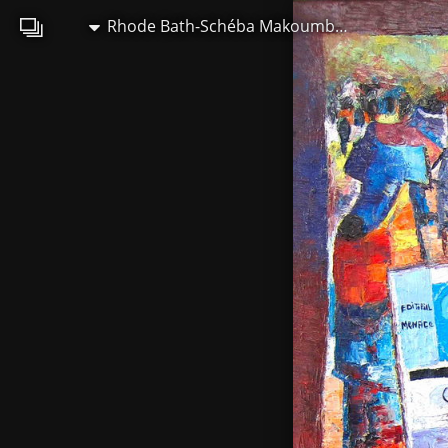
Rhode Bath-Schéba Makoumbou