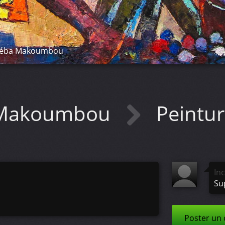
héba Makoumbou
 Makoumbou
Peintu
In
Su
Poster un