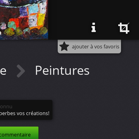
ajouter à vos favoris
re
Peintures
connu
perbes vos créations!
 commentaire