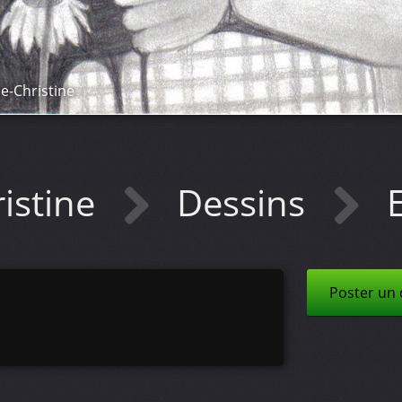
e-Christine
istine
Dessins
Poster un