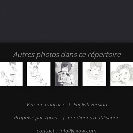
Autres photos dans ce répertoire
Version française
|
English version
Propulsé par 7pixels
|
Conditions d'utilisation