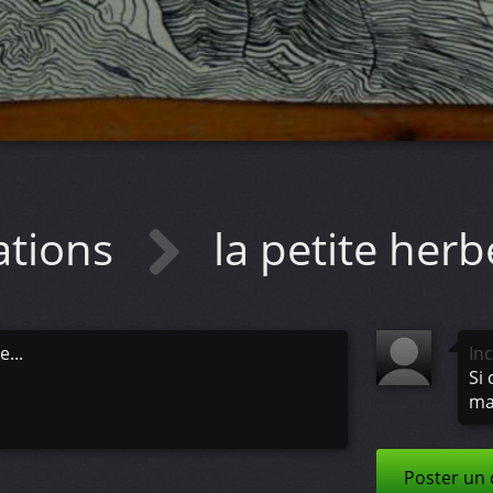
ations
la petite herb
...
In
Si 
ma
Poster un