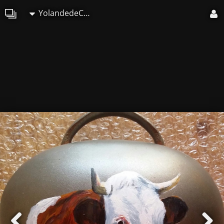
YolandedeComblesdeNayves