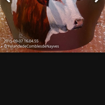
2015-09-07 16.04.55
© YolandedeComblesdeNayves