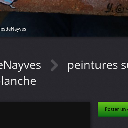
lesdeNayves
eNayves
peintures s
blanche
Poster un