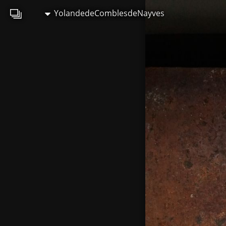
YolandedeComblesdeNayves