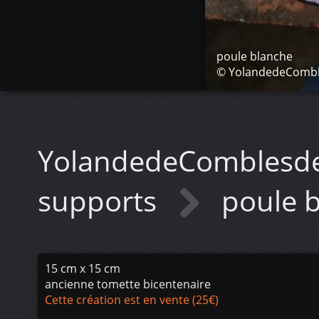
poule blanche
© YolandedeComb
YolandedeComblesd
supports
poule 
15 cm x 15 cm
ancienne tomette bicentenaire
Cette création est en vente (25€)