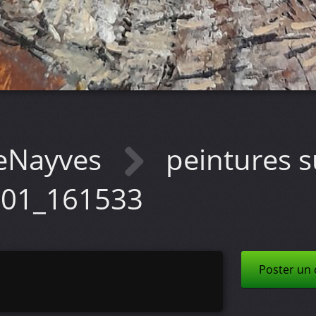
eNayves
peintures s
01_161533
Poster un