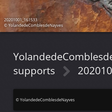
20201001_161533
© YolandedeComblesdeNayves
YolandedeComblesd
supports
202010
©
YolandedeComblesdeNayves