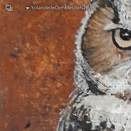
YolandedeComblesdeNayves