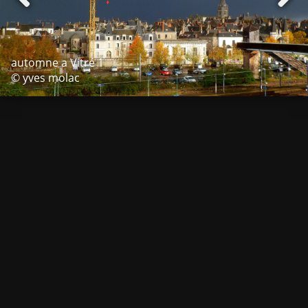
automne a Vitré 1
© yves molac