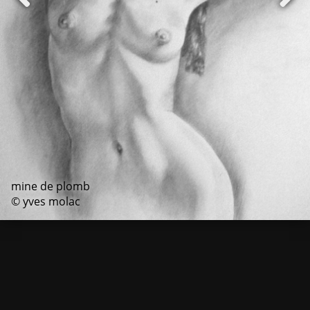
mine de plomb
© yves molac