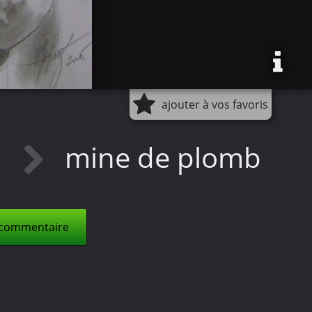
ajouter à vos favoris
"
mine de plomb
 commentaire