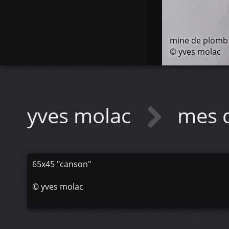
mine de plomb
© yves molac
yves molac
mes 
65x45 "canson"
©
yves molac