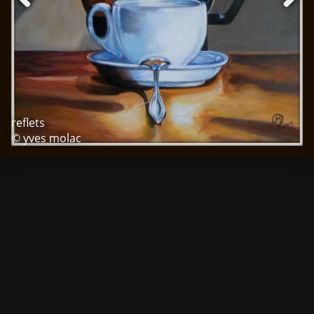
reflets
© yves molac