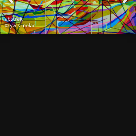
abstrait
© yves molac