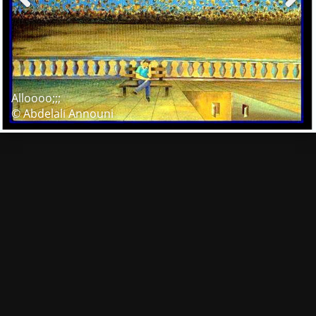
Alloooo;;;
© Abdelali Announi