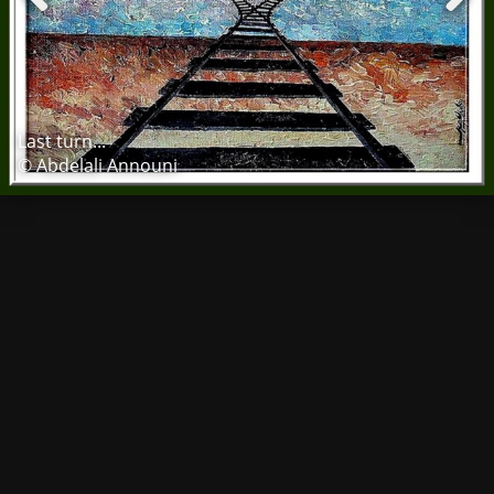
Last turn...
© Abdelali Announi