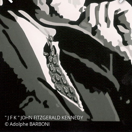
" J F K " JOHN FITZGERALD KENNEDY
© Adolphe BARBONI