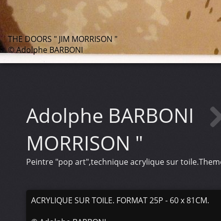
THE DOORS " JIM MORRISON "
© Adolphe BARBONI
Adolphe BARBONI
MORRISON "
Peintre "pop art",technique acrylique sur toile.Them
ACRYLIQUE SUR TOILE. FORMAT 25P - 60 x 81CM.