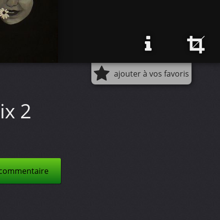
ajouter à vos favoris
ix 2
 commentaire