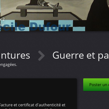
x 2
our
intures
Guerre et pa
 engagées.
Poster un
acture et certificat d'authenticité et