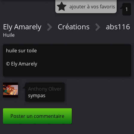
ajouter à vos favoris
1
Ely Amarely
Créations
abs116
Huile
huile sur toile
©
Ely Amarely
Anthony Oliver
sympas
Poster un commentaire