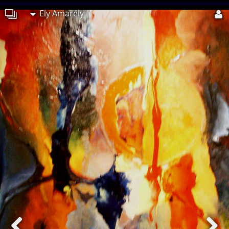
Ely Amarely