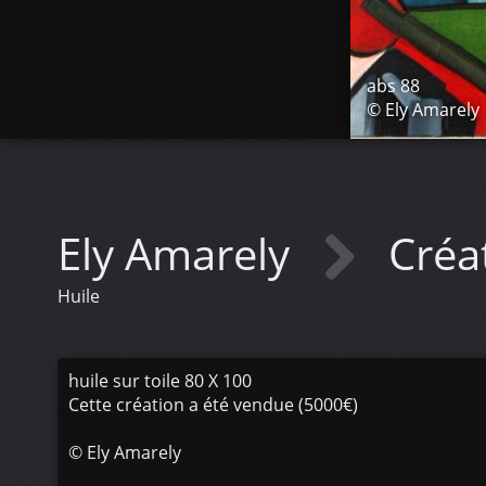
abs 88
© Ely Amarely
Ely Amarely
Créa
Huile
huile sur toile 80 X 100
Cette création a été vendue (5000€)
©
Ely Amarely