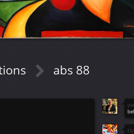
tions
abs 88
yv
bel
El