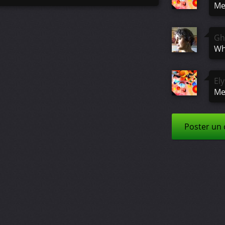
Me
Gh
Wh
El
Me
Poster un