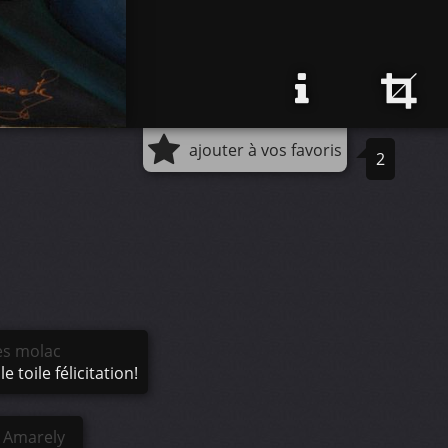
ajouter à vos favoris
2
es molac
le toile félicitation!
y Amarely