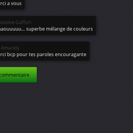
rci a vous
islaine Gaffori
aouuuuu... superbe mélange de couleurs
y Amarely
rci bcp pour tes paroles encouragante
 commentaire