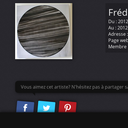
Fréd
Du :
2012
Au :
2012
Adresse 
Page web
Membre 
Vous aimez cet artiste? N'hésitez pas à partager sa