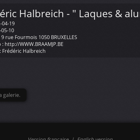
éric Halbreich - " Laques & al
-04-19
-05-10
:
9 rue Fourmois 1050 BRUXELLES
 :
http://WWW.BRAAMJP.BE
:
Frédéric Halbreich
 galerie.
Version française
|
English version