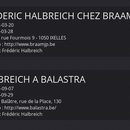
DERIC HALBREICH CHEZ BRAA
-03-20
-03-28
:
rue Fourmois 9 - 1050 IXELLES
 :
http://www.braamjp.be
:
Frédéric Halbreich
BREICH A BALASTRA
-09-07
-09-29
:
Balâtre, rue de la Place, 130
 :
http://www.balastra.be/
:
Frédéric Halbreich