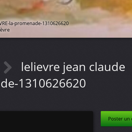
EVRE-la-promenade-1310626620
ièvre
lelievre jean claude
ade-1310626620
Poster un