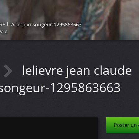
RE-l--Arlequin-songeur-1295863663
èvre
lelievre jean claude
n-songeur-1295863663
Poster un